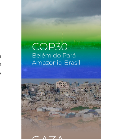
n
a
s