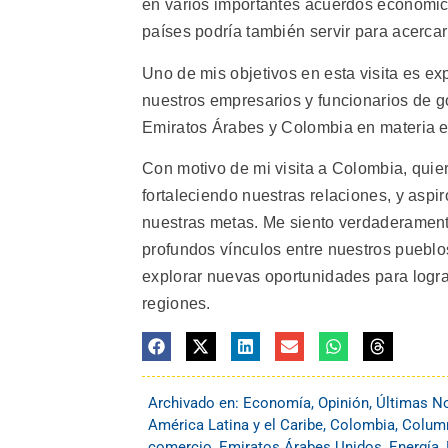
en varios importantes acuerdos económico
países podría también servir para acerc
Uno de mis objetivos en esta visita es ex
nuestros empresarios y funcionarios de g
Emiratos Árabes y Colombia en materia ec
Con motivo de mi visita a Colombia, quie
fortaleciendo nuestras relaciones, y aspi
nuestras metas. Me siento verdaderamente 
profundos vínculos entre nuestros pueblo
explorar nuevas oportunidades para logra
regiones.
Archivado en:
Economía
,
Opinión
,
Últimas No
América Latina y el Caribe
,
Colombia
,
Colum
comercio
,
Emiratos Árabes Unidos
,
Energía
,