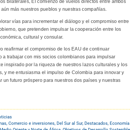
s bilaterales, El comienzo de vuelos directos entre ambos
ar aún más nuestros pueblos y nuestras compañías.
plorar vías para incrementar el diálogo y el compromiso entre
obierno, que pretenden impulsar la cooperación entre los
onómica, cultural y consular.
ro reafirmar el compromiso de los EAU de continuar
ro a trabajar con mis socios colombianos para impulsar
inspirado por la riqueza de nuestros lazos culturales y los
s, y me entusiasma el impulso de Colombia para innovar y
r un futuro próspero para nuestros dos países y nuestras
ticias
nas
,
Comercio e inversiones
,
Del Sur al Sur
,
Destacados
,
Economía
Medio Oriente y Norte de África
,
Objetivos de Desarrollo Sostenible