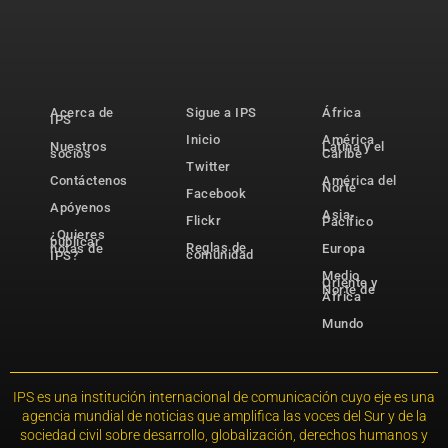
Acerca de
Sigue a IPS
África
IPS
Inicio
América
Nuestros
Latina y el
socios
Caribe
Twitter
Contáctenos
América del
Norte
Facebook
Apóyenos
Asia-
Flickr
Pacífico
¿Quieres
publicar
Reglas de
notas de
Europa
comunidad
IPS?
Medio
Oriente y
Norte de
África
Mundo
IPS es una institución internacional de comunicación cuyo eje es una
agencia mundial de noticias que amplifica las voces del Sur y de la
sociedad civil sobre desarrollo, globalización, derechos humanos y