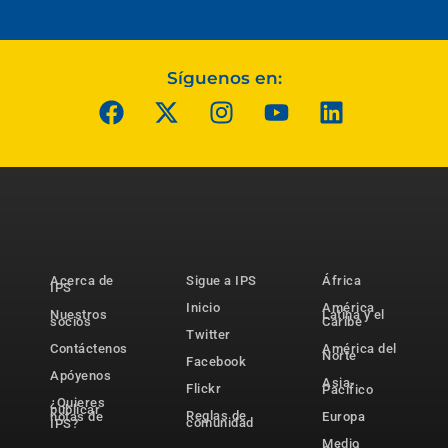
Síguenos en:
Acerca de
Sigue a IPS
África
IPS
Inicio
América
Nuestros
Latina y el
socios
Caribe
Twitter
Contáctenos
América del
Norte
Facebook
Apóyenos
Asia-
Flickr
Pacífico
¿Quieres
publicar
Reglas de
notas de
Europa
comunidad
IPS?
Medio