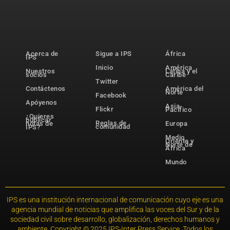
Acerca de
Sigue a IPS
África
IPS
Inicio
América
Nuestros
Latina y el
socios
Caribe
Twitter
Contáctenos
América del
Norte
Facebook
Apóyenos
Asia-
Flickr
Pacífico
¿Quieres
publicar
Reglas de
notas de
Europa
comunidad
IPS?
Medio
Oriente y
Norte de
África
Mundo
IPS es una institución internacional de comunicación cuyo eje es una
agencia mundial de noticias que amplifica las voces del Sur y de la
sociedad civil sobre desarrollo, globalización, derechos humanos y
ambiente. Copyright © 2025 IPS-Inter Press Service. Todos los