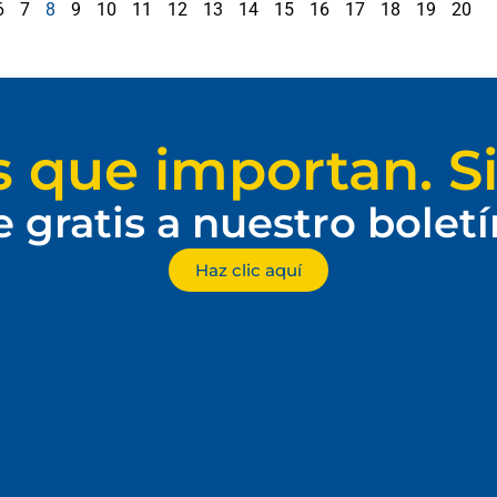
6
7
8
9
10
11
12
13
14
15
16
17
18
19
20
s que importan. Si
e gratis a nuestro bolet
Haz clic aquí