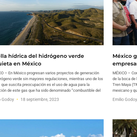
lla hídrica del hidrógeno verde
México gi
uieta en México
empresar
O – En México progresan varios proyectos de generación
MÉXICO – Cora
rógeno verde sin mayores regulaciones, mientras uno de los
de la boca de 
 que suscita preocupación es el uso de agua para la
Tren Maya (TM
ción de este gas que ha sido denominado “combustible del
mexicano y qu
o Godoy
18 septiembre, 2023
Emilio Godo