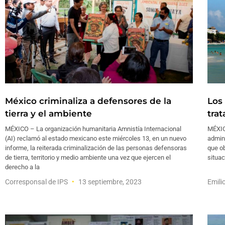
México criminaliza a defensores de la
Los 
tierra y el ambiente
tra
MÉXICO – La organización humanitaria Amnistía Internacional
MÉXIC
(AI) reclamó al estado mexicano este miércoles 13, en un nuevo
admini
informe, la reiterada criminalización de las personas defensoras
que ob
de tierra, territorio y medio ambiente una vez que ejercen el
situac
derecho a la
Corresponsal de IPS
13 septiembre, 2023
Emili