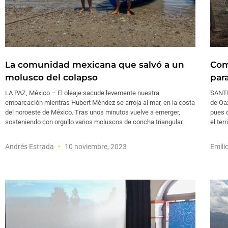
La comunidad mexicana que salvó a un
Com
molusco del colapso
para
LA PAZ, México – El oleaje sacude levemente nuestra
SANTI
embarcación mientras Hubert Méndez se arroja al mar, en la costa
de Oax
del noroeste de México. Tras unos minutos vuelve a emerger,
pues 
sosteniendo con orgullo varios moluscos de concha triangular.
el terr
Andrés Estrada
10 noviembre, 2023
Emili