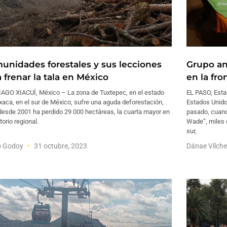
unidades forestales y sus lecciones
Grupo an
 frenar la tala en México
en la fr
AGO XIACUÍ, México – La zona de Tuxtepec, en el estado
EL PASO, Est
aca, en el sur de México, sufre una aguda deforestación,
Estados Unidos
desde 2001 ha perdido 29 000 hectáreas, la cuarta mayor en
pasado, cuand
itorio regional.
Wade”, miles 
sur,
o Godoy
31 octubre, 2023
Dánae Vílch