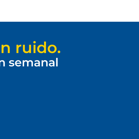
n ruido.
ín semanal