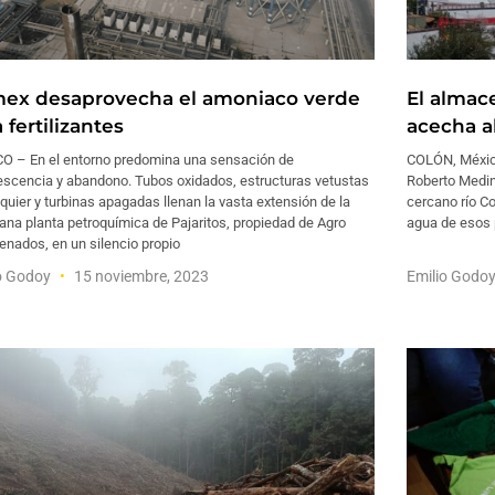
ex desaprovecha el amoniaco verde
El almac
 fertilizantes
acecha a
O – En el entorno predomina una sensación de
COLÓN, México
escencia y abandono. Tubos oxidados, estructuras vetustas
Roberto Medin
quier y turbinas apagadas llenan la vasta extensión de la
cercano río Co
na planta petroquímica de Pajaritos, propiedad de Agro
agua de esos 
enados, en un silencio propio
o Godoy
15 noviembre, 2023
Emilio Godo