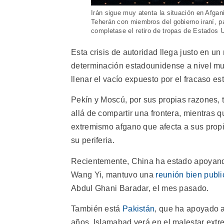
Irán sigue muy atenta la situación en Afgan
Teherán con miembros del gobierno iraní, p
completase el retiro de tropas de Estados 
Esta crisis de autoridad llega justo en 
determinación estadounidense a nivel mun
llenar el vacío expuesto por el fracaso e
Pekín y Moscú, por sus propias razones,
allá de compartir una frontera, mientras 
extremismo afgano que afecta a sus prop
su periferia.
Recientemente, China ha estado apoyando 
Wang Yi, mantuvo una
reunión bien publi
Abdul Ghani Baradar, el mes pasado.
También está
Pakistán
, que ha apoyado a
años. Islamabad verá en el malestar ext