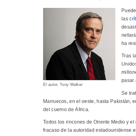
Puede 
las
cr
desast
nefast
ha res
Tras l
Unidos
millon
pasar 
El autor, Tony Walker
Se tra
Marruecos, en el oeste, hasta Pakistán, en
del cuerno de África.
Todos los rincones de Oriente Medio y el
fracaso de la autoridad estadounidense en