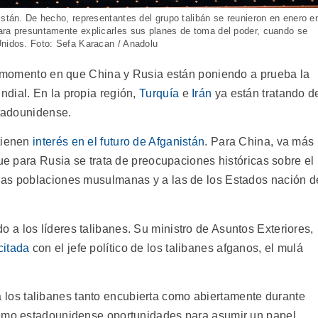
istán. De hecho, representantes del grupo talibán se reunieron en enero e
ara presuntamente explicarles sus planes de toma del poder, cuando se
Unidos. Foto: Sefa Karacan / Anadolu
un momento en que China y Rusia están poniendo a prueba la
dial. En la propia región,
Turquía
e
Irán
ya están tratando d
stadounidense.
 tienen
interés en el futuro de Afganistán
. Para China, va más
que para Rusia se trata de preocupaciones históricas sobre el
ias poblaciones musulmanas y a las de los Estados nación d
a los líderes talibanes. Su ministro de Asuntos Exteriores,
citada
con el jefe político de los talibanes afganos, el mulá
 los talibanes tanto encubierta como abiertamente durante
remo estadounidense oportunidades para asumir un papel