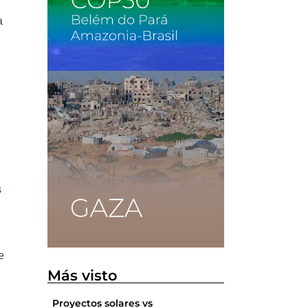
a
s
e
Más visto
Proyectos solares vs