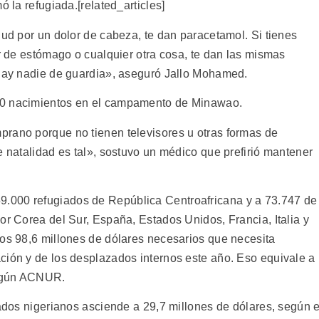
ó la refugiada.[related_articles]
lud por un dolor de cabeza, te dan paracetamol. Si tienes
or de estómago o cualquier otra cosa, te dan las mismas
 hay nadie de guardia», aseguró Jallo Mohamed.
50 nacimientos en el campamento de Minawao.
prano porque no tienen televisores u otras formas de
e natalidad es tal», sostuvo un médico que prefirió mantener
.000 refugiados de República Centroafricana y a 73.747 de
or Corea del Sur, España, Estados Unidos, Francia, Italia y
los 98,6 millones de dólares necesarios que necesita
ción y de los desplazados internos este año. Eso equivale a
según ACNUR.
iados nigerianos asciende a 29,7 millones de dólares, según e