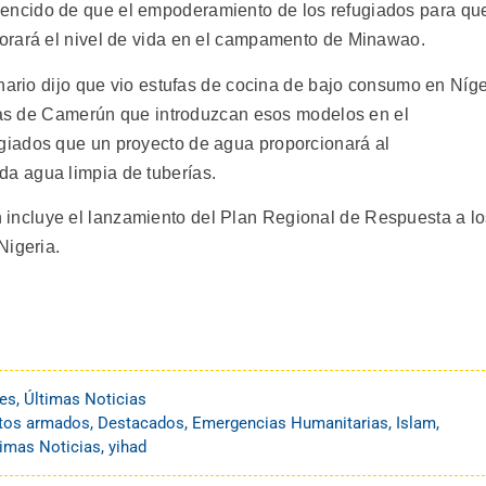
ncido de que el empoderamiento de los refugiados para qu
orará el nivel de vida en el campamento de Minawao.
onario dijo que vio estufas de cocina de bajo consumo en Níg
adas de Camerún que introduzcan esos modelos en el
iados que un proyecto de agua proporcionará al
a agua limpia de tuberías.
ncluye el lanzamiento del Plan Regional de Respuesta a lo
Nigeria.
es
,
Últimas Noticias
ctos armados
,
Destacados
,
Emergencias Humanitarias
,
Islam
,
timas Noticias
,
yihad