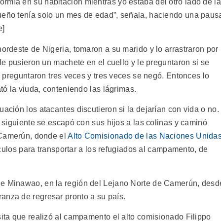
rmía en su habitación mientras yo estaba del otro lado de la
queño tenía solo un mes de edad”, señala, haciendo una paus
e]
nordeste de Nigeria, tomaron a su marido y lo arrastraron por
 le pusieron un machete en el cuello y le preguntaron si se
lo preguntaron tres veces y tres veces se negó. Entonces lo
ató la viuda, conteniendo las lágrimas.
ación los atacantes discutieron si la dejarían con vida o no.
a siguiente se escapó con sus hijos a las colinas y caminó
n Camerún, donde el
Alto Comisionado de las Naciones Unida
los para transportar a los refugiados al campamento, de
de Minawao, en la región del Lejano Norte de Camerún, desd
anza de regresar pronto a su país.
sita que realizó al campamento el alto comisionado Filippo