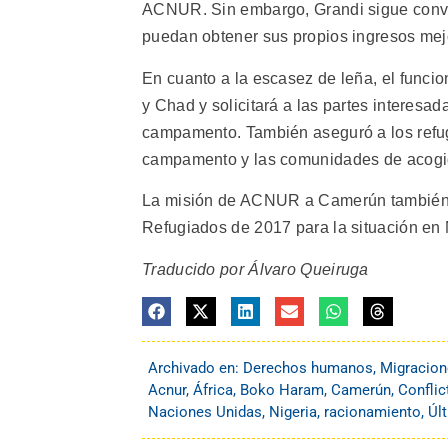
ACNUR. Sin embargo, Grandi sigue conve
puedan obtener sus propios ingresos mej
En cuanto a la escasez de leña, el funci
y Chad y solicitará a las partes interes
campamento. También aseguró a los refug
campamento y las comunidades de acogid
La misión de ACNUR a Camerún también i
Refugiados de 2017 para la situación en 
Traducido por Álvaro Queiruga
Archivado en:
Derechos humanos
,
Migracion
Acnur
,
África
,
Boko Haram
,
Camerún
,
Confli
Naciones Unidas
,
Nigeria
,
racionamiento
,
Úl