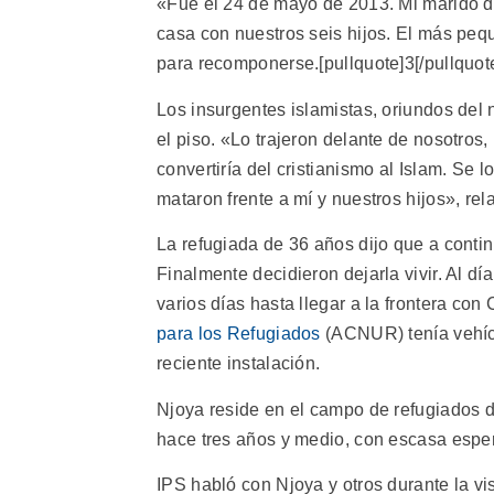
«Fue el 24 de mayo de 2013. Mi marido do
casa con nuestros seis hijos. El más pe
para recomponerse.[pullquote]3[/pullquot
Los insurgentes islamistas, oriundos del 
el piso. «Lo trajeron delante de nosotros,
convertiría del cristianismo al Islam. Se 
mataron frente a mí y nuestros hijos», rel
La refugiada de 36 años dijo que a continu
Finalmente decidieron dejarla vivir. Al dí
varios días hasta llegar a la frontera co
para los Refugiados
(ACNUR) tenía vehícu
reciente instalación.
Njoya reside en el campo de refugiados 
hace tres años y medio, con escasa esper
IPS habló con Njoya y otros durante la vi