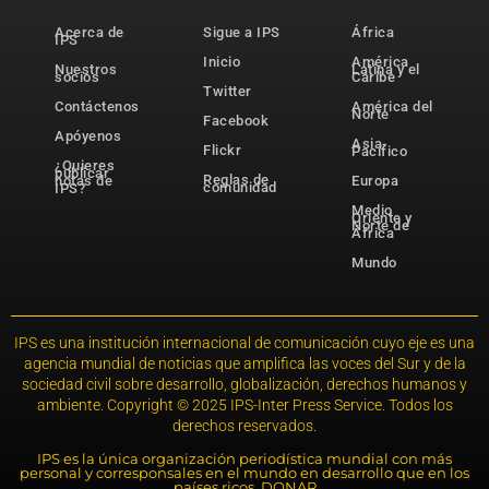
Acerca de
Sigue a IPS
África
IPS
Inicio
América
Nuestros
Latina y el
socios
Caribe
Twitter
Contáctenos
América del
Norte
Facebook
Apóyenos
Asia-
Flickr
Pacífico
¿Quieres
publicar
Reglas de
notas de
Europa
comunidad
IPS?
Medio
Oriente y
Norte de
África
Mundo
IPS es una institución internacional de comunicación cuyo eje es una
agencia mundial de noticias que amplifica las voces del Sur y de la
sociedad civil sobre desarrollo, globalización, derechos humanos y
ambiente. Copyright © 2025 IPS-Inter Press Service. Todos los
derechos reservados.
IPS es la única organización periodística mundial con más
personal y corresponsales en el mundo en desarrollo que en los
países ricos. DONAR