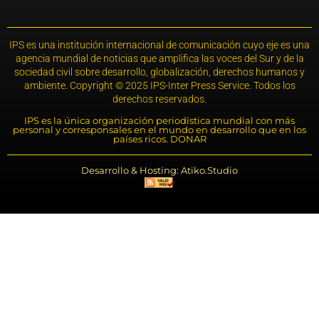
IPS es una institución internacional de comunicación cuyo eje es una
agencia mundial de noticias que amplifica las voces del Sur y de la
sociedad civil sobre desarrollo, globalización, derechos humanos y
ambiente. Copyright © 2025 IPS-Inter Press Service. Todos los
derechos reservados.
IPS es la única organización periodística mundial con más
personal y corresponsales en el mundo en desarrollo que en los
países ricos. DONAR
Desarrollo & Hosting: Atiko.Studio