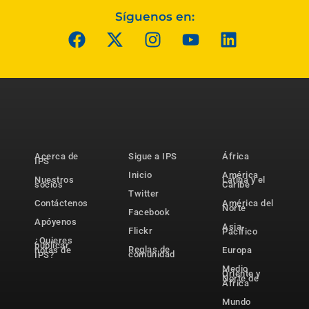
Síguenos en:
Acerca de
Sigue a IPS
África
IPS
Inicio
América
Nuestros
Latina y el
socios
Caribe
Twitter
Contáctenos
América del
Norte
Facebook
Apóyenos
Asia-
Flickr
Pacífico
¿Quieres
publicar
Reglas de
notas de
Europa
comunidad
IPS?
Medio
Oriente y
Norte de
África
Mundo