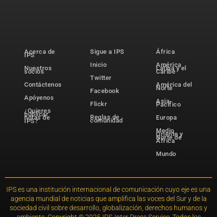
Acerca de
Sigue a IPS
África
IPS
Inicio
América
Nuestros
Latina y el
socios
Caribe
Twitter
Contáctenos
América del
Norte
Facebook
Apóyenos
Asia-
Flickr
Pacífico
¿Quieres
publicar
Reglas de
notas de
Europa
comunidad
IPS?
Medio
Oriente y
Norte de
África
Mundo
IPS es una institución internacional de comunicación cuyo eje es una
agencia mundial de noticias que amplifica las voces del Sur y de la
sociedad civil sobre desarrollo, globalización, derechos humanos y
ambiente. Copyright © 2025 IPS-Inter Press Service. Todos los