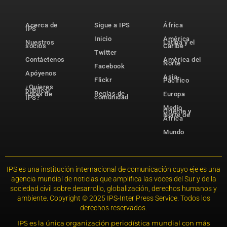
Acerca de
Sigue a IPS
África
IPS
Inicio
América
Nuestros
Latina y el
socios
Caribe
Twitter
Contáctenos
América del
Norte
Facebook
Apóyenos
Asia-
Flickr
Pacífico
¿Quieres
publicar
Reglas de
notas de
Europa
comunidad
IPS?
Medio
Oriente y
Norte de
África
Mundo
IPS es una institución internacional de comunicación cuyo eje es una
agencia mundial de noticias que amplifica las voces del Sur y de la
sociedad civil sobre desarrollo, globalización, derechos humanos y
ambiente. Copyright © 2025 IPS-Inter Press Service. Todos los
derechos reservados.
IPS es la única organización periodística mundial con más