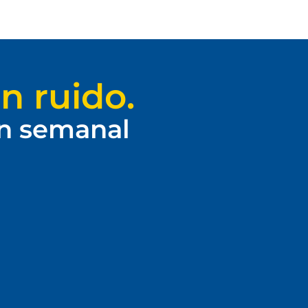
n ruido.
ín semanal