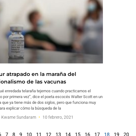
Sur atrapado en la maraña del
ionalismo de las vacunas
qué enredada telaraña tejemos cuando practicamos el
 por primera vez”, dice el poeta escocés Walter Scott en un
 que ya tiene más de dos siglos, pero que funciona muy
ara explicar cómo la búsqueda de la
 Kwame Sundaram
10 febrero, 2021
6
7
8
9
10
11
12
13
14
15
16
17
18
19
20