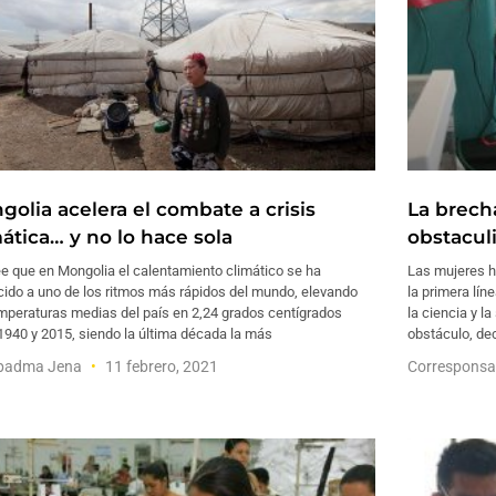
golia acelera el combate a crisis
La brech
ática… y no lo hace sola
obstaculi
e que en Mongolia el calentamiento climático se ha
Las mujeres ha
cido a uno de los ritmos más rápidos del mundo, elevando
la primera lín
mperaturas medias del país en 2,24 grados centígrados
la ciencia y l
1940 y 2015, siendo la última década la más
obstáculo, de
padma Jena
11 febrero, 2021
Corresponsa