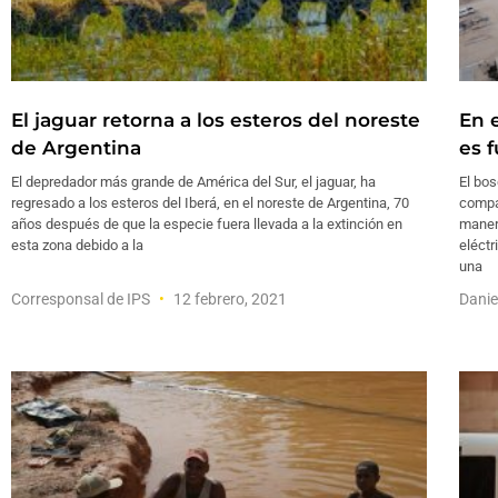
El jaguar retorna a los esteros del noreste
En 
de Argentina
es 
El depredador más grande de América del Sur, el jaguar, ha
El bos
regresado a los esteros del Iberá, en el noreste de Argentina, 70
compar
años después de que la especie fuera llevada a la extinción en
manera
esta zona debido a la
eléctr
una
Corresponsal de IPS
12 febrero, 2021
Dani