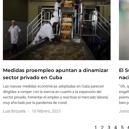
Medidas proempleo apuntan a dinamizar
El 
sector privado en Cuba
nac
Las nuevas medidas económicas adoptadas en Cuba parecen
“Oh, 
dirigidas a romper con la inercia en cuanto a la expansión del
engaño
sector privado, fomentar el empleo y reactivar el mercado laboral,
poema
muy afectado por la pandemia de covid.
bien p
Luis Brizuela
10 febrero, 2021
Jomo
1
2
3
4
5