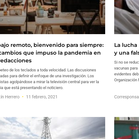
bajo remoto, bienvenido para siempre:
La lucha 
 cambios que impuso la pandemia en
y una fa
 redacciones
Si no se reduc
vacunas para 
peteo de los teclados a toda velocidad. Las discusiones
evidentes debi
adas para definir el enfoque de una investigación. Los
Organización 
istas agolpándose a mirar la televisión central para ver la
ia que está presentando el noticiero.
ín Herrero
11 febrero, 2021
Corresponsa