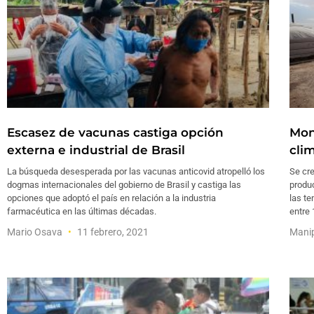
Escasez de vacunas castiga opción
Mon
externa e industrial de Brasil
clim
La búsqueda desesperada por las vacunas anticovid atropelló los
Se cre
dogmas internacionales del gobierno de Brasil y castiga las
produ
opciones que adoptó el país en relación a la industria
las te
farmacéutica en las últimas décadas.
entre 
Mario Osava
11 febrero, 2021
Mani