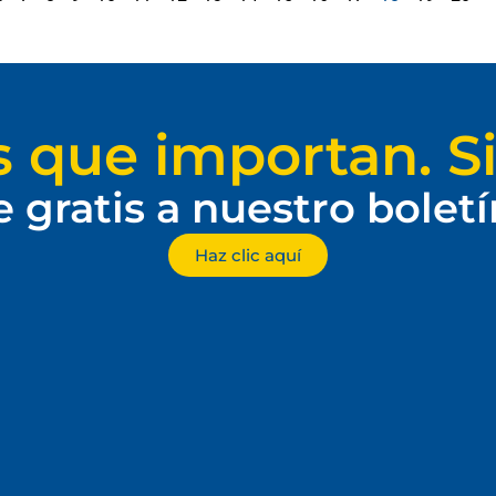
s que importan. Si
e gratis a nuestro bolet
Haz clic aquí