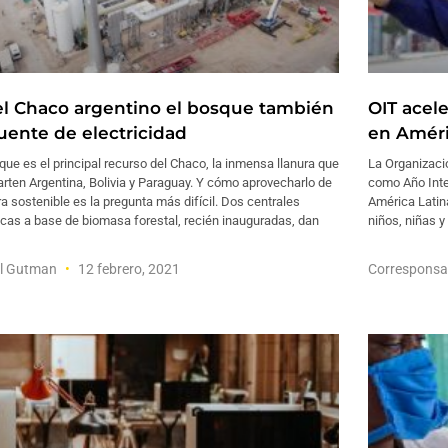
el Chaco argentino el bosque también
OIT acele
fuente de electricidad
en Améri
que es el principal recurso del Chaco, la inmensa llanura que
La Organizació
ten Argentina, Bolivia y Paraguay. Y cómo aprovecharlo de
como Año Inter
 sostenible es la pregunta más difícil. Dos centrales
América Latina
icas a base de biomasa forestal, recién inauguradas, dan
niños, niñas y
el Gutman
12 febrero, 2021
Corresponsa