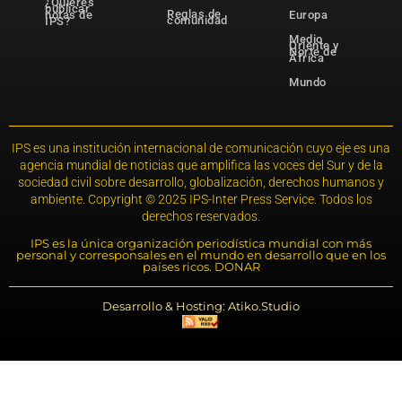
¿Quieres
publicar
Reglas de
notas de
Europa
comunidad
IPS?
Medio
Oriente y
Norte de
África
Mundo
IPS es una institución internacional de comunicación cuyo eje es una
agencia mundial de noticias que amplifica las voces del Sur y de la
sociedad civil sobre desarrollo, globalización, derechos humanos y
ambiente. Copyright © 2025 IPS-Inter Press Service. Todos los
derechos reservados.
IPS es la única organización periodística mundial con más
personal y corresponsales en el mundo en desarrollo que en los
países ricos. DONAR
Desarrollo & Hosting: Atiko.Studio