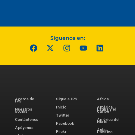
Síguenos en:
Acerca de
Sigue a IPS
África
IPS
Inicio
América
Nuestros
Latina y el
socios
Caribe
Twitter
Contáctenos
América del
Norte
Facebook
Apóyenos
Asia-
Flickr
Pacífico