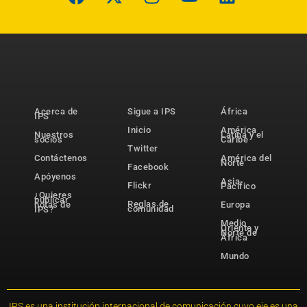
Acerca de
Sigue a IPS
África
IPS
Inicio
América
Nuestros
Latina y el
socios
Caribe
Twitter
Contáctenos
América del
Norte
Facebook
Apóyenos
Asia-
Flickr
Pacífico
¿Quieres
publicar
Reglas de
notas de
Europa
comunidad
IPS?
Medio
Oriente y
Norte de
África
Mundo
IPS es una institución internacional de comunicación cuyo eje es una