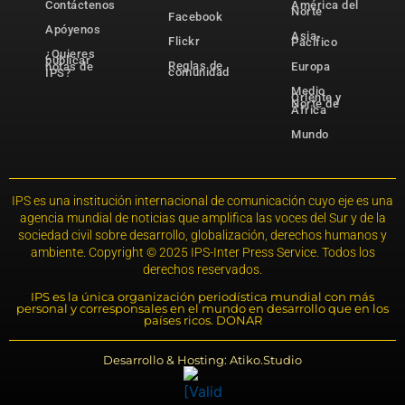
Contáctenos
América del
Norte
Facebook
Apóyenos
Asia-
Flickr
Pacífico
¿Quieres
publicar
Reglas de
notas de
Europa
comunidad
IPS?
Medio
Oriente y
Norte de
África
Mundo
IPS es una institución internacional de comunicación cuyo eje es una
agencia mundial de noticias que amplifica las voces del Sur y de la
sociedad civil sobre desarrollo, globalización, derechos humanos y
ambiente. Copyright © 2025 IPS-Inter Press Service. Todos los
derechos reservados.
IPS es la única organización periodística mundial con más
personal y corresponsales en el mundo en desarrollo que en los
países ricos. DONAR
Desarrollo & Hosting: Atiko.Studio