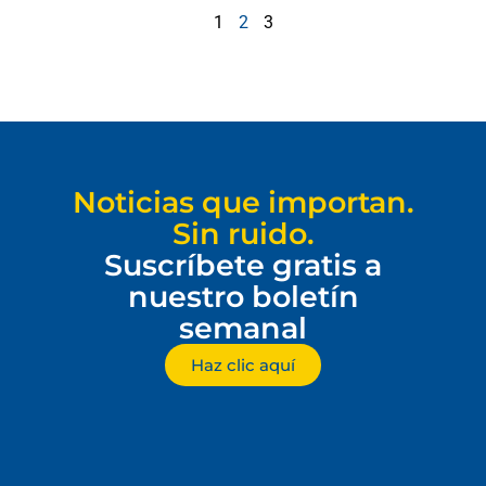
1
2
3
Noticias que importan.
Sin ruido.
Suscríbete gratis a
nuestro boletín
semanal
Haz clic aquí