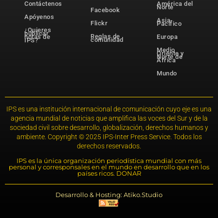
Contáctenos
América del
Norte
Facebook
Apóyenos
Asia-
Flickr
Pacífico
¿Quieres
publicar
Reglas de
notas de
Europa
comunidad
IPS?
Medio
Oriente y
Norte de
África
Mundo
IPS es una institución internacional de comunicación cuyo eje es una
agencia mundial de noticias que amplifica las voces del Sur y de la
sociedad civil sobre desarrollo, globalización, derechos humanos y
ambiente. Copyright © 2025 IPS-Inter Press Service. Todos los
derechos reservados.
IPS es la única organización periodística mundial con más
personal y corresponsales en el mundo en desarrollo que en los
países ricos. DONAR
Desarrollo & Hosting: Atiko.Studio