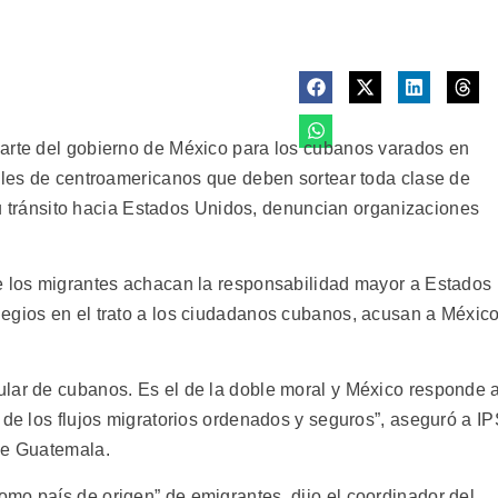
parte del gobierno de México para los cubanos varados en
miles de centroamericanos que deben sortear toda clase de
n su tránsito hacia Estados Unidos, denuncian organizaciones
e los migrantes achacan la responsabilidad mayor a Estados
egios en el trato a los ciudadanos cubanos, acusan a Méxic
lar de cubanos. Es el de la doble moral y México responde 
 de los flujos migratorios ordenados y seguros”, aseguró a I
de Guatemala.
mo país de origen” de emigrantes, dijo el coordinador del