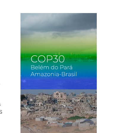
o
a
PS