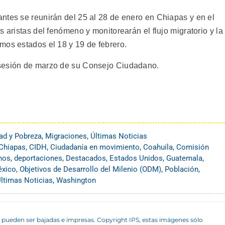
ntes se reunirán del 25 al 28 de enero en Chiapas y en el
 aristas del fenómeno y monitorearán el flujo migratorio y la
mos estados el 18 y 19 de febrero.
 sesión de marzo de su Consejo Ciudadano.
ad y Pobreza
,
Migraciones
,
Últimas Noticias
Chiapas
,
CIDH
,
Ciudadanía en movimiento
,
Coahuila
,
Comisión
nos
,
deportaciones
,
Destacados
,
Estados Unidos
,
Guatemala
,
xico
,
Objetivos de Desarrollo del Milenio (ODM)
,
Población
,
ltimas Noticias
,
Washington
 pueden ser bajadas e impresas. Copyright IPS, estas imágenes sólo