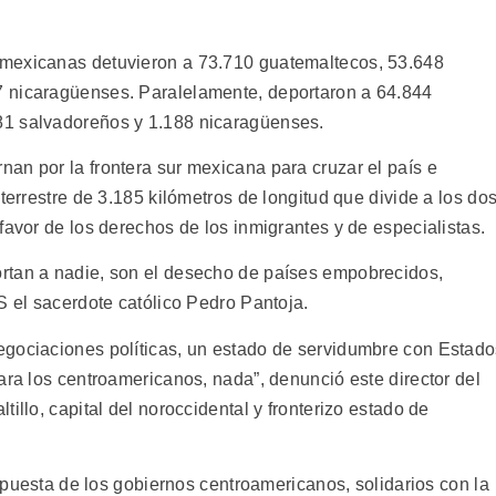
 mexicanas detuvieron a 73.710 guatemaltecos, 53.648
 nicaragüenses. Paralelamente, deportaron a 64.844
81 salvadoreños y 1.188 nicaragüenses.
an por la frontera sur mexicana para cruzar el país e
terrestre de 3.185 kilómetros de longitud que divide a los do
favor de los derechos de los inmigrantes y de especialistas.
rtan a nadie, son el desecho de países empobrecidos,
S el sacerdote católico Pedro Pantoja.
egociaciones políticas, un estado de servidumbre con Estad
ara los centroamericanos, nada”, denunció este director del
illo, capital del noroccidental y fronterizo estado de
espuesta de los gobiernos centroamericanos, solidarios con la