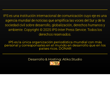
IPS es una institución internacional de comunicación cuyo eje es una
agencia mundial de noticias que amplifica las voces del Sur y de la
sociedad civil sobre desarrollo, globalización, derechos humanos y
ambiente. Copyright © 2025 IPS-Inter Press Service. Todos los
derechos reservados.
IPS es la única organización periodística mundial con más
personal y corresponsales en el mundo en desarrollo que en los
países ricos. DONAR
Desarrollo & Hosting: Atiko.Studio