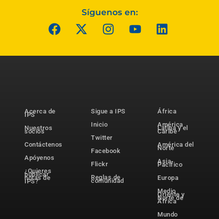
Síguenos en:
Acerca de
Sigue a IPS
África
IPS
Inicio
América
Nuestros
Latina y el
socios
Caribe
Twitter
Contáctenos
América del
Norte
Facebook
Apóyenos
Asia-
Flickr
Pacífico
¿Quieres
publicar
Reglas de
notas de
Europa
comunidad
IPS?
Medio
Oriente y
Norte de
África
Mundo