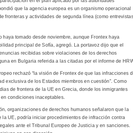
articipación en el plan aplicado por las autoridades
pondió que la agencia europea es un organismo operacional
 de fronteras y actividades de segunda línea (como entrevista
ro haya tomado desde noviembre, aunque Frontex haya
ilidad principal de Sofía, agregó. La portavoz dijo que el
enuncias recibidas sobre violaciones de los derechos
una en Bulgaria referida a las citadas por el informe de HR
opeo rechazó “la visión de Frontex de que las infracciones 
ad exclusiva de los Estados miembros en cuestión”. Como
ias de frontera de la UE en Grecia, donde los inmigrantes
 en condiciones inaceptables.
ción, organizaciones de derechos humanos señalaron que la
la UE, podría iniciar procedimientos de infracción contra
egales ante el Tribunal Europeo de Justicia y en sanciones.