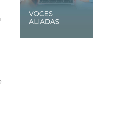
l
0
l