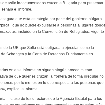
tes de asilo indocumentados crucen a Bulgaria para presentar
, señala el informe.
segura que esta estrategia por parte del gobierno búlgaro
 implica l que no puede expulsarse a personas a lugares dond
enazadas, incluido en la Convención de Refugiados, vigente
s de la UE que Sofía está obligada a ejecutar, como la
eras de Schengen y la Carta de Derechos Fundamentales.
tadas en este informe no siguen ningún procedimiento
iva de que quienes cruzan la frontera de forma irregular no
onerse, por lo menos en lo que respecta a las personas que
án», explica la informe.
aria, incluso de los directores de la Agencia Estatal para los
no de los organismos no gubernamentales que trabajan más