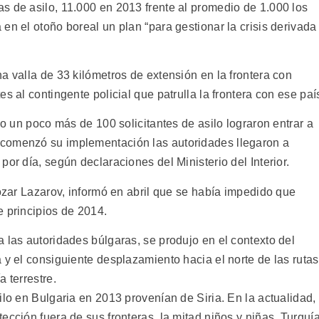
s de asilo, 11.000 en 2013 frente al promedio de 1.000 los
en el otoño boreal un plan “para gestionar la crisis derivada
a valla de 33 kilómetros de extensión en la frontera con
s al contingente policial que patrulla la frontera con ese paí
lo un poco más de 100 solicitantes de asilo lograron entrar a
comenzó su implementación las autoridades llegaron a
or día, según declaraciones del Ministerio del Interior.
tozar Lazarov, informó en abril que se había impedido que
e principios de 2014.
 las autoridades búlgaras, se produjo en el contexto del
 y el consiguiente desplazamiento hacia el norte de las rutas
 terrestre.
ilo en Bulgaria en 2013 provenían de Siria. En la actualidad,
ección fuera de sus fronteras, la mitad niños y niñas. Turquí