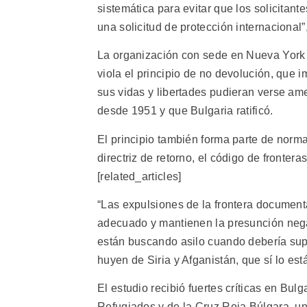
sistemática para evitar que los solicitan
una solicitud de protección internacional”
La organización con sede en Nueva York a
viola el principio de no devolución, que
sus vidas y libertades pudieran verse am
desde 1951 y que Bulgaria ratificó.
El principio también forma parte de norma
directriz de retorno, el código de front
[related_articles]
“Las expulsiones de la frontera documen
adecuado y mantienen la presunción negat
están buscando asilo cuando debería sup
huyen de Siria y Afganistán, que sí lo est
El estudio recibió fuertes críticas en Bulg
Refugiados y de la Cruz Roja Búlgara, u