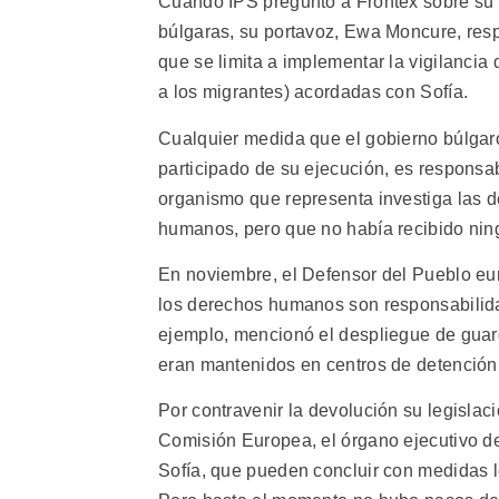
Cuando IPS preguntó a Frontex sobre su p
búlgaras, su portavoz, Ewa Moncure, res
que se limita a implementar la vigilancia
a los migrantes) acordadas con Sofía.
Cualquier medida que el gobierno búlga
participado de su ejecución, es responsab
organismo que representa investiga las d
humanos, pero que no había recibido ning
En noviembre, el Defensor del Pueblo eur
los derechos humanos son responsabilid
ejemplo, mencionó el despliegue de guard
eran mantenidos en centros de detención
Por contravenir la devolución su legisla
Comisión Europea, el órgano ejecutivo de 
Sofía, que pueden concluir con medidas l