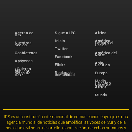
Acerca de
Sigue a IPS
África
IPS
Inicio
América
Nuestros
Latina y el
socios
Caribe
Twitter
Contáctenos
América del
Norte
Facebook
Apóyenos
Asia-
Flickr
Pacífico
¿Quieres
publicar
Reglas de
notas de
Europa
comunidad
IPS?
Medio
Oriente y
Norte de
África
Mundo
IPS es una institución internacional de comunicación cuyo eje es una
agencia mundial de noticias que amplifica las voces del Sur y de la
sociedad civil sobre desarrollo, globalización, derechos humanos y