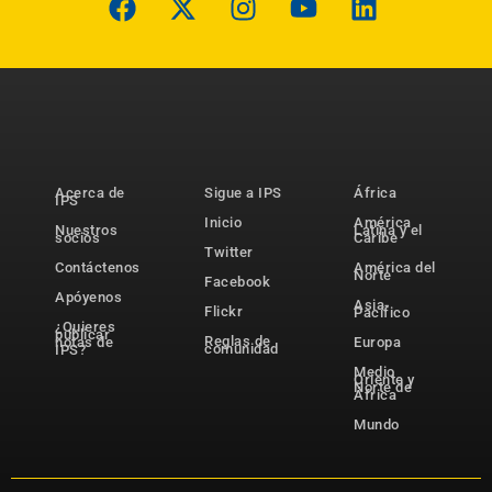
Acerca de
Sigue a IPS
África
IPS
Inicio
América
Nuestros
Latina y el
socios
Caribe
Twitter
Contáctenos
América del
Norte
Facebook
Apóyenos
Asia-
Flickr
Pacífico
¿Quieres
publicar
Reglas de
notas de
Europa
comunidad
IPS?
Medio
Oriente y
Norte de
África
Mundo