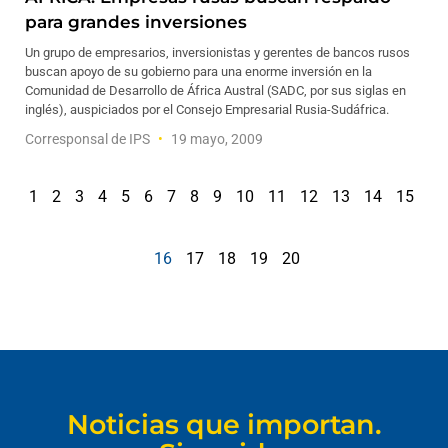
para grandes inversiones
Un grupo de empresarios, inversionistas y gerentes de bancos rusos
buscan apoyo de su gobierno para una enorme inversión en la
Comunidad de Desarrollo de África Austral (SADC, por sus siglas en
inglés), auspiciados por el Consejo Empresarial Rusia-Sudáfrica.
Corresponsal de IPS
19 mayo, 2009
1
2
3
4
5
6
7
8
9
10
11
12
13
14
15
16
17
18
19
20
Noticias que importan.