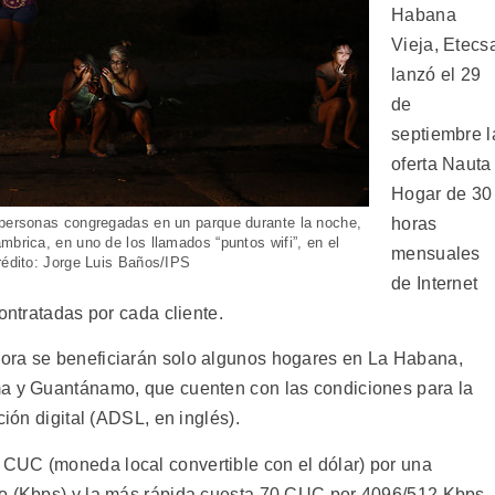
Habana
Vieja, Etecs
lanzó el 29
de
septiembre l
oferta Nauta
Hogar de 30
horas
s personas congregadas en un parque durante la noche,
mbrica, en uno de los llamados “puntos wifi”, en el
mensuales
Crédito: Jorge Luis Baños/IPS
de Internet
ontratadas por cada cliente.
ora se beneficiarán solo algunos hogares en La Habana,
ma y Guantánamo, que cuenten con las condiciones para la
ción digital (ADSL, en inglés).
CUC (moneda local convertible con el dólar) por una
do (Kbps) y la más rápida cuesta 70 CUC por 4096/512 Kbps.