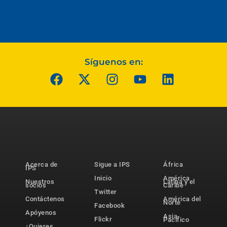
Síguenos en:
Acerca de
Sigue a IPS
África
IPS
Inicio
América
Nuestros
Latina y el
socios
Caribe
Twitter
Contáctenos
América del
Norte
Facebook
Apóyenos
Asia-
Flickr
Pacífico
¿Quieres