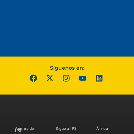
Síguenos en:
Acerca de
Sigue a IPS
África
IPS