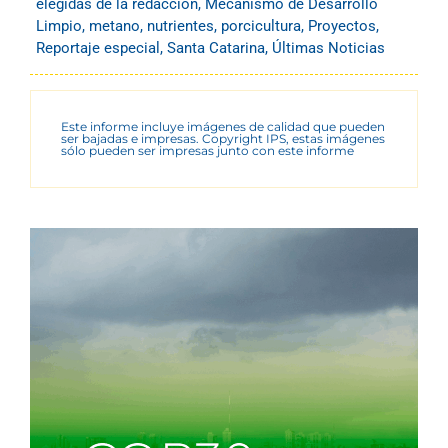
elegidas de la redacción
,
Mecanismo de Desarrollo
Limpio
,
metano
,
nutrientes
,
porcicultura
,
Proyectos
,
Reportaje especial
,
Santa Catarina
,
Últimas Noticias
Este informe incluye imágenes de calidad que pueden
ser bajadas e impresas. Copyright IPS, estas imágenes
sólo pueden ser impresas junto con este informe