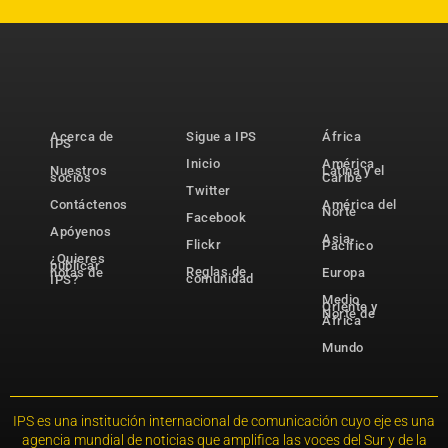
Acerca de
Sigue a IPS
África
IPS
Inicio
América
Nuestros
Latina y el
socios
Caribe
Twitter
Contáctenos
América del
Norte
Facebook
Apóyenos
Asia-
Flickr
Pacífico
¿Quieres
publicar
Reglas de
notas de
Europa
comunidad
IPS?
Medio
Oriente y
Norte de
África
Mundo
IPS es una institución internacional de comunicación cuyo eje es una
agencia mundial de noticias que amplifica las voces del Sur y de la