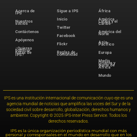
Acerca de
Sigue a IPS
África
IPS
Inicio
América
Nuestros
Latina y el
socios
Caribe
Twitter
Contáctenos
América del
Norte
Facebook
Apóyenos
Asia-
Flickr
Pacífico
¿Quieres
publicar
Reglas de
notas de
Europa
comunidad
IPS?
Medio
Oriente y
Norte de
África
Mundo
IPS es una institución internacional de comunicación cuyo eje es una
agencia mundial de noticias que amplifica las voces del Sur y de la
sociedad civil sobre desarrollo, globalización, derechos humanos y
ambiente. Copyright © 2025 IPS-Inter Press Service. Todos los
derechos reservados.
IPS es la única organización periodística mundial con más
personal y corresponsales en el mundo en desarrollo que en los