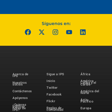
Síguenos en:
Acerca de
Sigue a IPS
África
IPS
Inicio
América
Nuestros
Latina y el
socios
Caribe
Twitter
Contáctenos
América del
Norte
Facebook
Apóyenos
Asia-
Flickr
Pacífico
¿Quieres
publicar
Reglas de
notas de
Europa
comunidad
IPS?