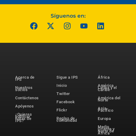
Síguenos en:
Acerca de
Sigue a IPS
África
IPS
Inicio
América
Nuestros
Latina y el
socios
Caribe
Twitter
Contáctenos
América del
Norte
Facebook
Apóyenos
Asia-
Flickr
Pacífico
¿Quieres
publicar
Reglas de
notas de
Europa
comunidad
IPS?
Medio
Oriente y
Norte de
África