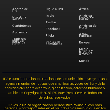
Acerca de
Sigue a IPS
África
IPS
Inicio
América
Nuestros
Latina y el
socios
Caribe
Twitter
Contáctenos
América del
Norte
Facebook
Apóyenos
Asia-
Flickr
Pacífico
¿Quieres
publicar
Reglas de
notas de
Europa
comunidad
IPS?
Medio
Oriente y
Norte de
África
Mundo
IPS es una institución internacional de comunicación cuyo eje es una
agencia mundial de noticias que amplifica las voces del Sur y de la
sociedad civil sobre desarrollo, globalización, derechos humanos y
ambiente. Copyright © 2025 IPS-Inter Press Service. Todos los
derechos reservados.
IPS es la única organización periodística mundial con más
personal y corresponsales en el mundo en desarrollo que en los