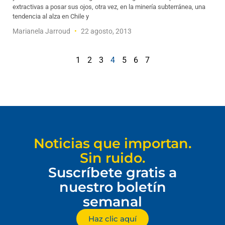
extractivas a posar sus ojos, otra vez, en la minería subterránea, una
tendencia al alza en Chile y
Marianela Jarroud
22 agosto, 2013
1
2
3
4
5
6
7
Noticias que importan.
Sin ruido.
Suscríbete gratis a
nuestro boletín
semanal
Haz clic aquí