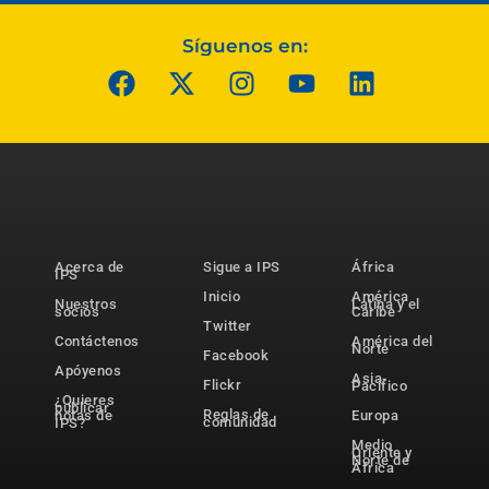
Síguenos en:
Acerca de
Sigue a IPS
África
IPS
Inicio
América
Nuestros
Latina y el
socios
Caribe
Twitter
Contáctenos
América del
Norte
Facebook
Apóyenos
Asia-
Flickr
Pacífico
¿Quieres
publicar
Reglas de
notas de
Europa
comunidad
IPS?
Medio
Oriente y
Norte de
África