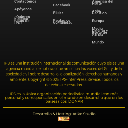
Contáctenos
América del
Norte
Facebook
Apóyenos
Asia-
Flickr
Pacífico
¿Quieres
publicar
Reglas de
notas de
Europa
comunidad
IPS?
Medio
Oriente y
Norte de
África
Mundo
IPS es una institución internacional de comunicación cuyo eje es una
agencia mundial de noticias que amplifica las voces del Sur y de la
sociedad civil sobre desarrollo, globalización, derechos humanos y
ambiente. Copyright © 2025 IPS-Inter Press Service. Todos los
derechos reservados.
IPS es la única organización periodística mundial con más
personal y corresponsales en el mundo en desarrollo que en los
países ricos. DONAR
Desarrollo & Hosting: Atiko.Studio