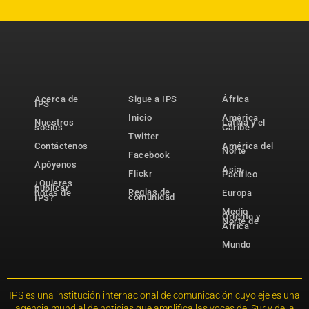
Acerca de
Sigue a IPS
África
IPS
Inicio
América
Nuestros
Latina y el
socios
Caribe
Twitter
Contáctenos
América del
Norte
Facebook
Apóyenos
Asia-
Flickr
Pacífico
¿Quieres
publicar
Reglas de
notas de
Europa
comunidad
IPS?
Medio
Oriente y
Norte de
África
Mundo
IPS es una institución internacional de comunicación cuyo eje es una
agencia mundial de noticias que amplifica las voces del Sur y de la