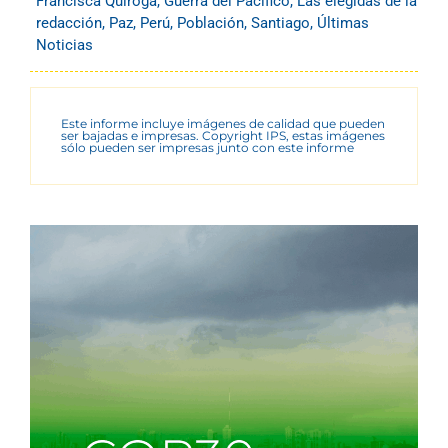
Francisca Quiroga
,
Guerra del Pacífico
,
Las elegidas de la
redacción
,
Paz
,
Perú
,
Población
,
Santiago
,
Últimas
Noticias
Este informe incluye imágenes de calidad que pueden
ser bajadas e impresas. Copyright IPS, estas imágenes
sólo pueden ser impresas junto con este informe