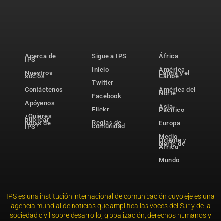
Acerca de
Sigue a IPS
África
IPS
Inicio
América
Nuestros
Latina y el
socios
Caribe
Twitter
Contáctenos
América del
Norte
Facebook
Apóyenos
Asia-
Flickr
Pacífico
¿Quieres
publicar
Reglas de
notas de
Europa
comunidad
IPS?
Medio
Oriente y
Norte de
África
Mundo
IPS es una institución internacional de comunicación cuyo eje es una
agencia mundial de noticias que amplifica las voces del Sur y de la
sociedad civil sobre desarrollo, globalización, derechos humanos y