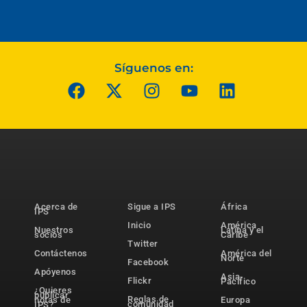
Síguenos en:
Acerca de
Sigue a IPS
África
IPS
Inicio
América
Nuestros
Latina y el
socios
Caribe
Twitter
Contáctenos
América del
Norte
Facebook
Apóyenos
Asia-
Flickr
Pacífico
¿Quieres
publicar
Reglas de
notas de
Europa
comunidad
IPS?