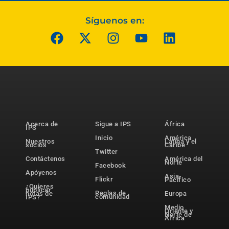
Síguenos en:
Acerca de
Sigue a IPS
África
IPS
Inicio
América
Nuestros
Latina y el
socios
Caribe
Twitter
Contáctenos
América del
Norte
Facebook
Apóyenos
Asia-
Flickr
Pacífico
¿Quieres
publicar
Reglas de
notas de
Europa
comunidad
IPS?
Medio
Oriente y
Norte de
África