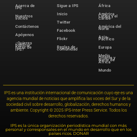
Acerca de
Sigue a IPS
África
IPS
Inicio
América
Nuestros
Latina y el
socios
Caribe
Twitter
Contáctenos
América del
Norte
Facebook
Apóyenos
Asia-
Flickr
Pacífico
¿Quieres
publicar
Reglas de
notas de
Europa
comunidad
IPS?
Medio
Oriente y
Norte de
África
Mundo
IPS es una institución internacional de comunicación cuyo eje es una
agencia mundial de noticias que amplifica las voces del Sur y de la
sociedad civil sobre desarrollo, globalización, derechos humanos y
ambiente. Copyright © 2025 IPS-Inter Press Service. Todos los
derechos reservados.
IPS es la única organización periodística mundial con más
personal y corresponsales en el mundo en desarrollo que en los
países ricos. DONAR