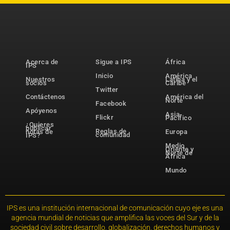
Acerca de
Sigue a IPS
África
IPS
Inicio
América
Nuestros
Latina y el
socios
Caribe
Twitter
Contáctenos
América del
Norte
Facebook
Apóyenos
Asia-
Flickr
Pacífico
¿Quieres
publicar
Reglas de
notas de
Europa
comunidad
IPS?
Medio
Oriente y
Norte de
África
Mundo
IPS es una institución internacional de comunicación cuyo eje es una
agencia mundial de noticias que amplifica las voces del Sur y de la
sociedad civil sobre desarrollo, globalización, derechos humanos y