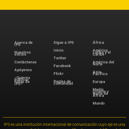
Acerca de
Sigue a IPS
África
IPS
Inicio
América
Nuestros
Latina y el
socios
Caribe
Twitter
Contáctenos
América del
Norte
Facebook
Apóyenos
Asia-
Flickr
Pacífico
¿Quieres
publicar
Reglas de
notas de
Europa
comunidad
IPS?
Medio
Oriente y
Norte de
África
Mundo
IPS es una institución internacional de comunicación cuyo eje es una