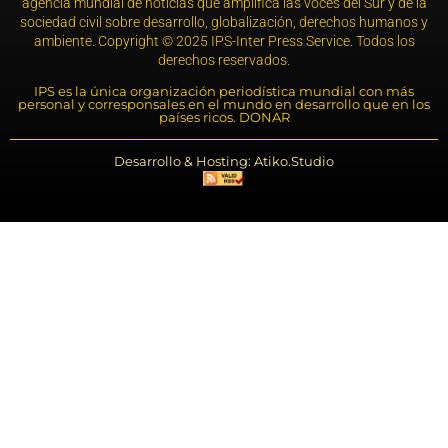
agencia mundial de noticias que amplifica las voces del Sur y de la
sociedad civil sobre desarrollo, globalización, derechos humanos y
ambiente. Copyright © 2025 IPS-Inter Press Service. Todos los
derechos reservados.
IPS es la única organización periodística mundial con más
personal y corresponsales en el mundo en desarrollo que en los
países ricos. DONAR
Desarrollo & Hosting: Atiko.Studio