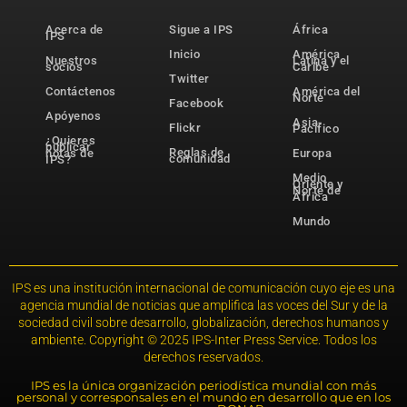
Acerca de
Sigue a IPS
África
IPS
Inicio
América
Nuestros
Latina y el
socios
Caribe
Twitter
Contáctenos
América del
Norte
Facebook
Apóyenos
Asia-
Flickr
Pacífico
¿Quieres
publicar
Reglas de
notas de
Europa
comunidad
IPS?
Medio
Oriente y
Norte de
África
Mundo
IPS es una institución internacional de comunicación cuyo eje es una
agencia mundial de noticias que amplifica las voces del Sur y de la
sociedad civil sobre desarrollo, globalización, derechos humanos y
ambiente. Copyright © 2025 IPS-Inter Press Service. Todos los
derechos reservados.
IPS es la única organización periodística mundial con más
personal y corresponsales en el mundo en desarrollo que en los