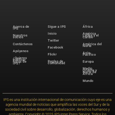
Acerca de
Sigue a IPS
África
IPS
Inicio
América
Nuestros
Latina y el
socios
Caribe
Twitter
Contáctenos
América del
Norte
Facebook
Apóyenos
Asia-
Flickr
Pacífico
¿Quieres
publicar
Reglas de
notas de
Europa
comunidad
IPS?
Medio
Oriente y
Norte de
África
Mundo
IPS es una institución internacional de comunicación cuyo eje es una
agencia mundial de noticias que amplifica las voces del Sur y de la
sociedad civil sobre desarrollo, globalización, derechos humanos y
ambiente. Copyright © 2025 IPS-Inter Press Service. Todos los