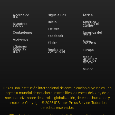
Acerca de
Sigue a IPS
África
IPS
Inicio
América
Nuestros
Latina y el
socios
Caribe
Twitter
Contáctenos
América del
Norte
Facebook
Apóyenos
Asia-
Flickr
Pacífico
¿Quieres
publicar
Reglas de
notas de
Europa
comunidad
IPS?
Medio
Oriente y
Norte de
África
Mundo
IPS es una institución internacional de comunicación cuyo eje es una
agencia mundial de noticias que amplifica las voces del Sur y de la
sociedad civil sobre desarrollo, globalización, derechos humanos y
ambiente. Copyright © 2025 IPS-Inter Press Service. Todos los
derechos reservados.