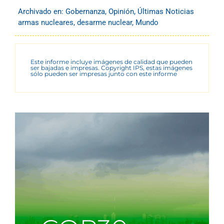
Archivado en:
Gobernanza
,
Opinión
,
Últimas Noticias
armas nucleares
,
desarme nuclear
,
Mundo
Este informe incluye imágenes de calidad que pueden
ser bajadas e impresas. Copyright IPS, estas imágenes
sólo pueden ser impresas junto con este informe