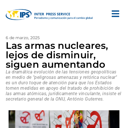
6 de marzo, 2025
Las armas nucleares,
lejos de disminuir,
siguen aumentando
La dramática evolución de las tensiones geopolíticas
en medio de "peligrosas amenazas y retórica nuclear"
es un duro toque de atención para que los Estados
tomen medidas en apoyo del tratado de prohibición de
las armas atómicas, jurídicamente vinculante, insiste el
secretario general de la ONU, António Guterres.