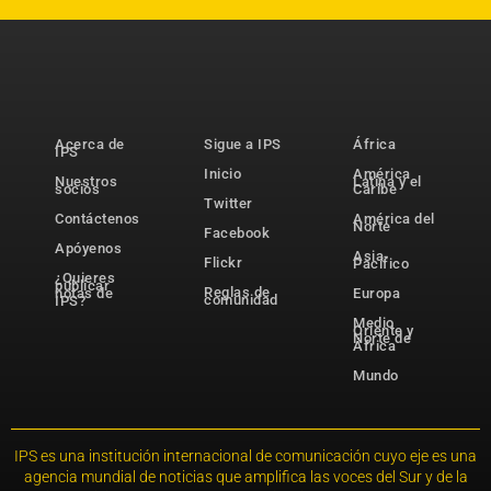
Acerca de
Sigue a IPS
África
IPS
Inicio
América
Nuestros
Latina y el
socios
Caribe
Twitter
Contáctenos
América del
Norte
Facebook
Apóyenos
Asia-
Flickr
Pacífico
¿Quieres
publicar
Reglas de
notas de
Europa
comunidad
IPS?
Medio
Oriente y
Norte de
África
Mundo
IPS es una institución internacional de comunicación cuyo eje es una
agencia mundial de noticias que amplifica las voces del Sur y de la