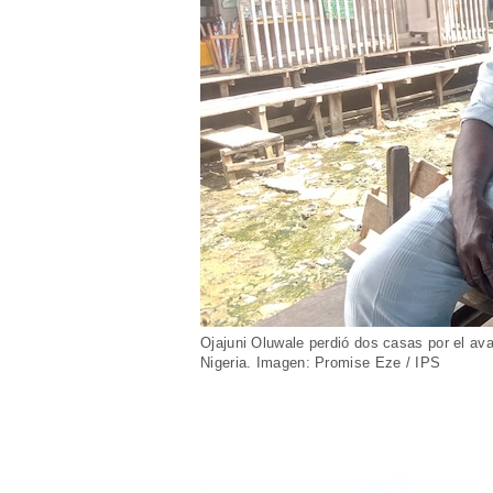
Ojajuni Oluwale perdió dos casas por el av
Nigeria. Imagen: Promise Eze / IPS