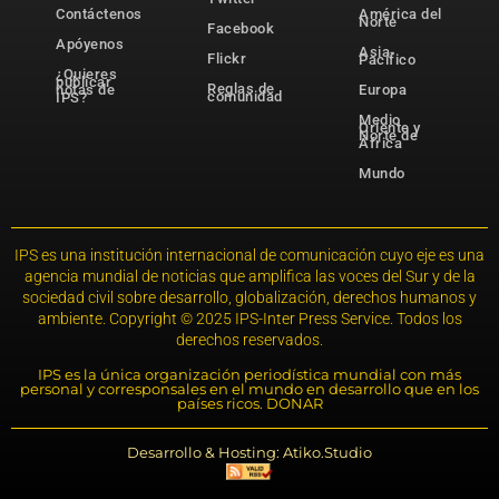
Contáctenos
América del
Norte
Facebook
Apóyenos
Asia-
Flickr
Pacífico
¿Quieres
publicar
Reglas de
notas de
Europa
comunidad
IPS?
Medio
Oriente y
Norte de
África
Mundo
IPS es una institución internacional de comunicación cuyo eje es una
agencia mundial de noticias que amplifica las voces del Sur y de la
sociedad civil sobre desarrollo, globalización, derechos humanos y
ambiente. Copyright © 2025 IPS-Inter Press Service. Todos los
derechos reservados.
IPS es la única organización periodística mundial con más
personal y corresponsales en el mundo en desarrollo que en los
países ricos. DONAR
Desarrollo & Hosting: Atiko.Studio