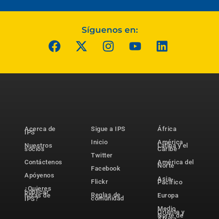
Síguenos en:
Acerca de
Sigue a IPS
África
IPS
Inicio
América
Nuestros
Latina y el
socios
Caribe
Twitter
Contáctenos
América del
Norte
Facebook
Apóyenos
Asia-
Flickr
Pacífico
¿Quieres
publicar
Reglas de
notas de
Europa
comunidad
IPS?
Medio
Oriente y
Norte de
África