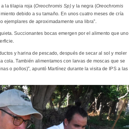
la tilapia roja (
Oreochromis Sp)
y la negra (
Oreochromis
dimiento debido a su tamaño. En unos cuatro meses de cría
do ejemplares de aproximadamente una libra”.
quieta. Succionantes bocas emergen por el alimento que uno
rficie.
uctos y harina de pescado, después de secar al sol y moler
la cola. También alimentamos con larvas de moscas que se
inas o pollos)”, apuntó Martínez durante la visita de IPS a las