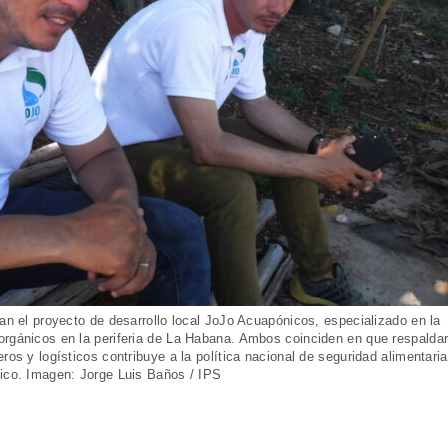
ran el proyecto de desarrollo local JoJo Acuapónicos, especializado en la
orgánicos en la periferia de La Habana. Ambos coinciden en que respalda
ros y logísticos contribuye a la política nacional de seguridad alimentaria
tico. Imagen: Jorge Luis Baños / IPS