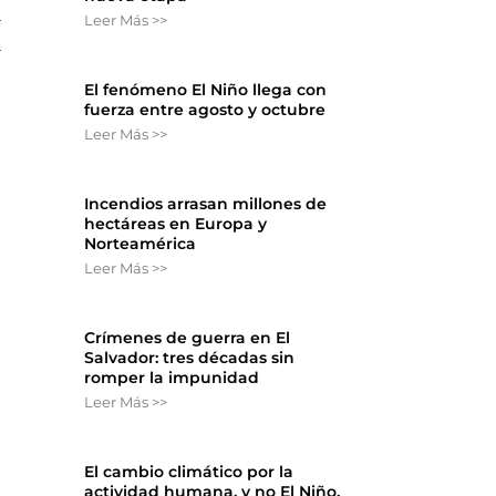
a
Leer Más >>
a
l
El fenómeno El Niño llega con
fuerza entre agosto y octubre
Leer Más >>
Incendios arrasan millones de
hectáreas en Europa y
Norteamérica
Leer Más >>
Crímenes de guerra en El
Salvador: tres décadas sin
romper la impunidad
Leer Más >>
El cambio climático por la
actividad humana, y no El Niño,