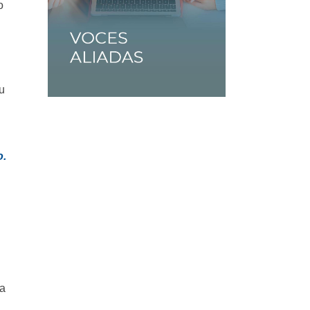
o
u
o.
ha