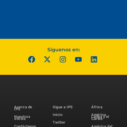
Síguenos en:
Acerca de
Sigue a IPS
África
IPS
Inicio
América
Nuestros
Latina y el
socios
Caribe
Twitter
Contáctenos
América del