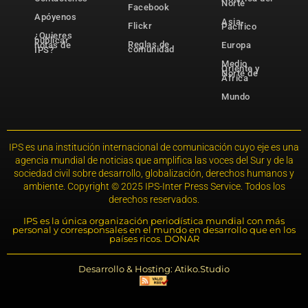
Norte
Facebook
Apóyenos
Asia-
Flickr
Pacífico
¿Quieres
publicar
Reglas de
notas de
Europa
comunidad
IPS?
Medio
Oriente y
Norte de
África
Mundo
IPS es una institución internacional de comunicación cuyo eje es una
agencia mundial de noticias que amplifica las voces del Sur y de la
sociedad civil sobre desarrollo, globalización, derechos humanos y
ambiente. Copyright © 2025 IPS-Inter Press Service. Todos los
derechos reservados.
IPS es la única organización periodística mundial con más
personal y corresponsales en el mundo en desarrollo que en los
países ricos. DONAR
Desarrollo & Hosting: Atiko.Studio