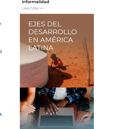
informalidad
Leer Más >>
e
l
o
o.