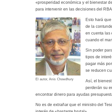
«prosperidad económica y el bienestar de
para intervenir en las decisiones del RBA
Esto hará que 
de la contunde
en cuenta las
cuando el man
Sin poder para
tipos de inter
pagar más por 
se reducen cu
El autor, Anis Chowdhury
Así, el bienes
perderán su e
encontrar dinero para ayudas presupuesta
No es de extrañar que el ministro del Teso
interés de «bastante brutal».