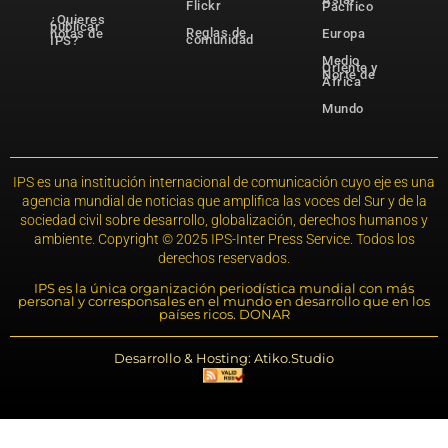
Flickr
Pacífico
¿Quieres
publicar
Reglas de
notas de
Europa
comunidad
IPS?
Medio
Oriente y
Norte de
África
Mundo
IPS es una institución internacional de comunicación cuyo eje es una
agencia mundial de noticias que amplifica las voces del Sur y de la
sociedad civil sobre desarrollo, globalización, derechos humanos y
ambiente. Copyright © 2025 IPS-Inter Press Service. Todos los
derechos reservados.
IPS es la única organización periodística mundial con más
personal y corresponsales en el mundo en desarrollo que en los
países ricos. DONAR
Desarrollo & Hosting: Atiko.Studio