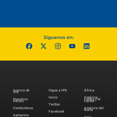
Síguenos en:
Acerca de
Sigue a IPS
África
IPS
Inicio
América
Nuestros
Latina y el
socios
Caribe
Twitter
Contáctenos
América del
Norte
Facebook
Apóyenos
Asia-